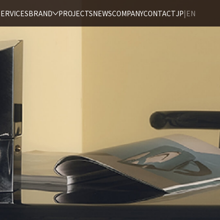
JP
|
EN
SERVICES
BRAND
PROJECTS
NEWS
COMPANY
CONTACT
取り扱いブランド一覧
雨晴/AMAHARE
雨跡/AMART
アメノイエ
Baxter
MERIDIANI
GERVASONI
DRAGA & AUREL
MOHEBBAN
VERY WOOD